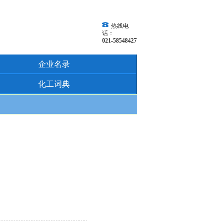
热线电
话：
021-58548427
企业名录
化工词典