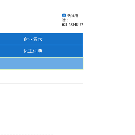
热线电
话：
021-58548427
企业名录
化工词典