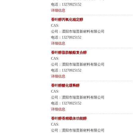
电话：13270925152
详细信息
香叶醇丙氧化稳定醇
CAS:
公司：溧阳市瑞普新材料有限公司
电话：13270925152
详细信息
香叶醇脂肪酸酯复合醇
CAS:
公司：溧阳市瑞普新材料有限公司
电话：13270925152
详细信息
香叶醇醚化缓释醇
CAS:
公司：溧阳市瑞普新材料有限公司
电话：13270925152
详细信息
香叶醇香精载体功能醇
CAS:
公司：溧阳市瑞普新材料有限公司