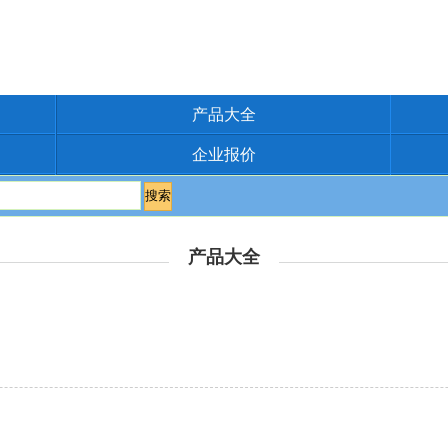
产品大全
企业报价
产品大全