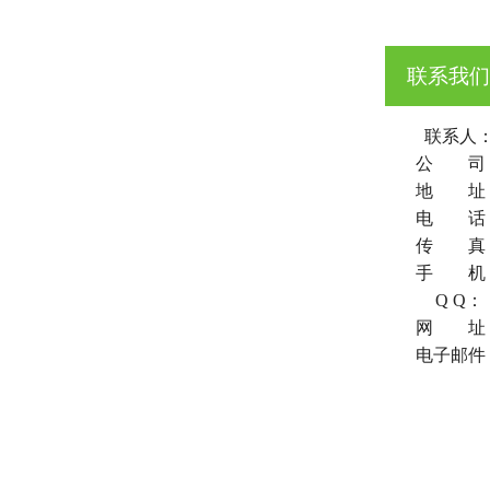
联系我们
联系人
公 司
地 址
电 话
传 真
手 机
Q Q：
网 址
电子邮件