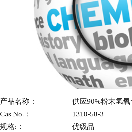
产品名称：
供应90%粉末氢氧化钾
Cas No.：
1310-58-3
规格:
：
优级品
价格
：
9500元/襄阳友德仕化工有限公司
发布日期:
：
2026-07-31
形状 固体 KOH的含量≥90%
工艺 离子膜法 生产厂家/产地 友德仕
颜色 白色 执行质量标准 GB/T1919-2014
等级 优等品
性状：白色粉末，属强碱，有强腐蚀性。
声明：以上信息未经本网证实,仅供参考,华夏化工网不承担任