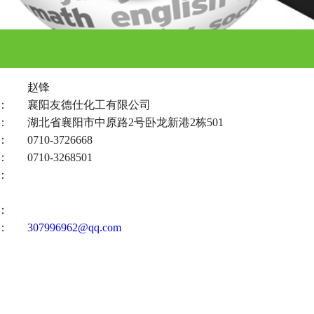
：
赵锋
：
襄阳友德仕化工有限公司
：
湖北省襄阳市中原路2号卧龙新港2栋501
：
0710-3726668
：
0710-3268501
：
：
：
307996962@qq.com