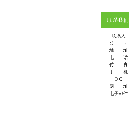
联系我们
联系人
公 司
地 址
电 话
传 真
手 机
Q Q：
网 址
电子邮件